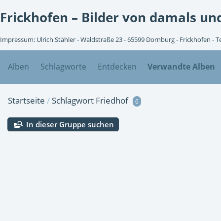
Frickhofen – Bilder von damals und
Impressum: Ulrich Stähler - Waldstraße 23 - 65599 Dornburg - Frickhofen - 
Alben
Schlagworte
Entdecken
Verwandte Alben
Startseite
/
Schlagwort
Friedhof
6
In dieser Gruppe suchen