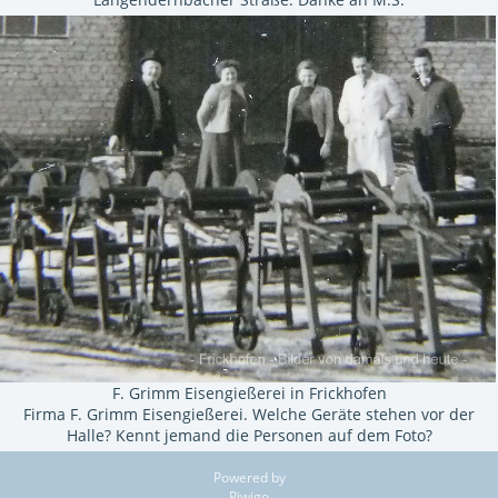
F. Grimm Eisengießerei in Frickhofen
Firma F. Grimm Eisengießerei. Welche Geräte stehen vor der
Halle? Kennt jemand die Personen auf dem Foto?
Powered by
Piwigo