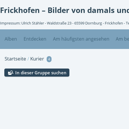
Frickhofen – Bilder von damals und
Impressum: Ulrich Stähler - Waldstraße 23 - 65599 Dornburg - Frickhofen - 
Alben
Entdecken
Am häufigsten angesehen
Am be
Startseite
/
Kurier
4
In dieser Gruppe suchen