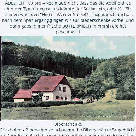
ADELHEIT 100 pro --Nee glaub nicht dass das die Adelheid ist,
aber der Typ hinten rechts könnte der Suske sein, oder ?? --Sie
meinen wohl den "Herrn" Werner Suske!? --ja,glaub ich auch.....
nach dem Spaziergang,gingen wir zur bieberschenke vorbei und
dann gabs immer frische BUTTERMILCH mmmmh die hat
geschmeckt
Biberschenke
Frickhofen - Biberschenke uch wenn die Biberschänke "angeblich"
zu Dorndorf gehört. Sie war am Sonntag immer der Endpunkt vom