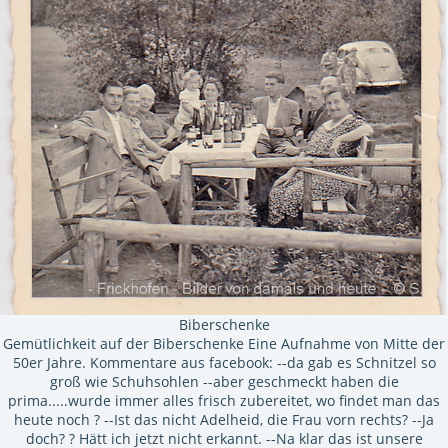
Biberschenke
Gemütlichkeit auf der Biberschenke Eine Aufnahme von Mitte der
50er Jahre. Kommentare aus facebook: --da gab es Schnitzel so
groß wie Schuhsohlen --aber geschmeckt haben die
prima.....wurde immer alles frisch zubereitet, wo findet man das
heute noch ? --Ist das nicht Adelheid, die Frau vorn rechts? --Ja
doch? ? Hätt ich jetzt nicht erkannt. --Na klar das ist unsere