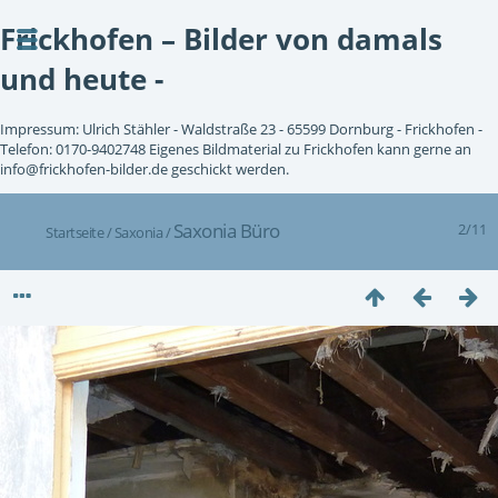
Frickhofen – Bilder von damals
und heute -
Impressum: Ulrich Stähler - Waldstraße 23 - 65599 Dornburg - Frickhofen -
Telefon: 0170-9402748 Eigenes Bildmaterial zu Frickhofen kann gerne an
info@frickhofen-bilder.de geschickt werden.
Saxonia Büro
2/11
Startseite
/
Saxonia
/