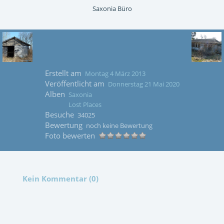
Saxonia Büro
Erstellt am
Montag 4 März 2013
Veröffentlicht am
Donnerstag 21 Mai 2020
Alben
Saxonia
Lost Places
Besuche
34025
Bewertung
noch keine Bewertung
Foto bewerten
Kein Kommentar (0)